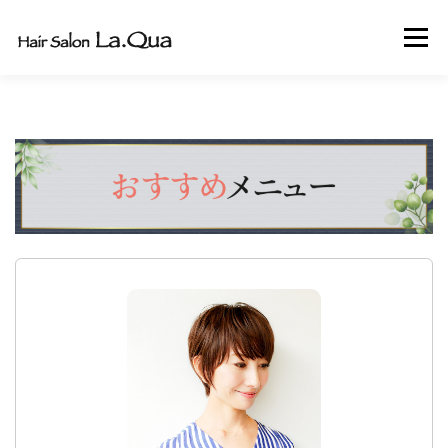
コ
メニュ
ン
テ
ン
ホーム
メニュー・料金
お客様の声
ツ
へ
ス
アクセス
ご予約・お問合せ
スタッフ紹介
キ
ッ
プ
よくある質問